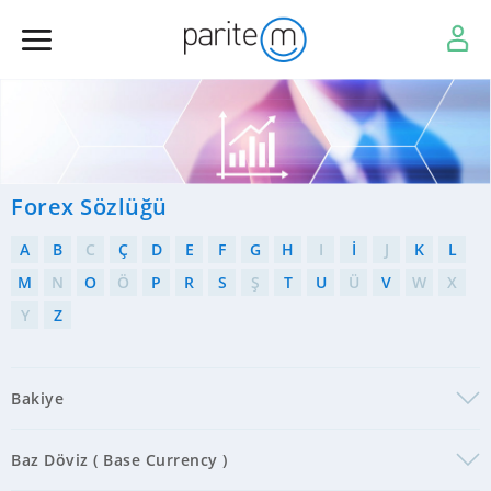
Forex Sözlüğü
A
B
C
Ç
D
E
F
G
H
I
İ
J
K
L
M
N
O
Ö
P
R
S
Ş
T
U
Ü
V
W
X
Y
Z
Bakiye
Baz Döviz ( Base Currency )