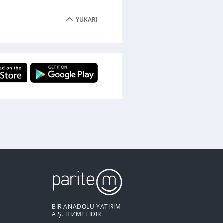
YUKARI
BİR ANADOLU YATIRIM
A.Ş. HİZMETİDİR.