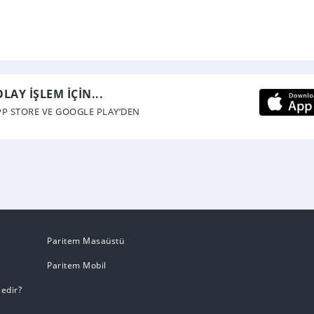
LAY İŞLEM İÇİN...
P STORE VE GOOGLE PLAY’DEN
Paritem Masaüstü
Paritem Mobil
edir?