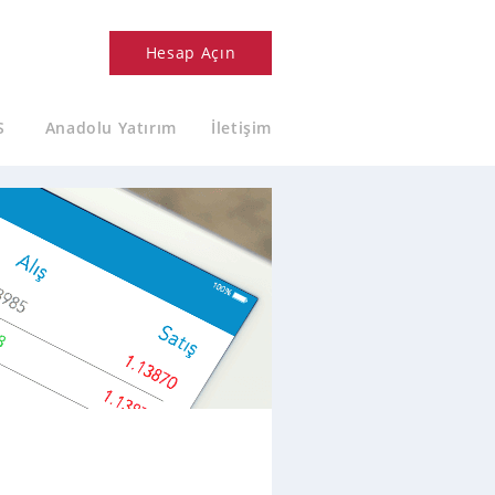
Hesap Açın
S
Anadolu Yatırım
İletişim