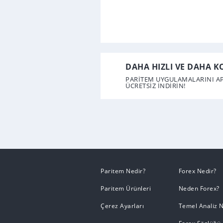
DAHA HIZLI VE DAHA KO
PARİTEM UYGULAMALARINI AP
ÜCRETSİZ İNDİRİN!
Paritem Nedir?
Forex Nedir?
Paritem Ürünleri
Neden Forex?
Çerez Ayarları
Temel Analiz N