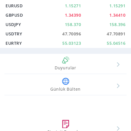
EURUSD
1.15271
1.15291
GBPUSD
1.34390
1.34410
USDJPY
158.370
158.396
USDTRY
47.70096
47.70891
EURTRY
55.03123
55.04516
Duyurular
Günlük Bülten