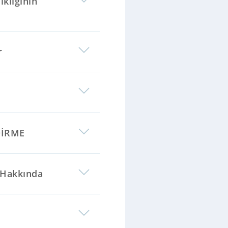
ikliğinin
r
DİRME
 Hakkında