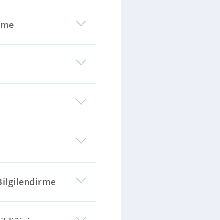
rme
 Bilgilendirme