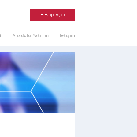
Hesap Açın
S
Anadolu Yatırım
İletişim