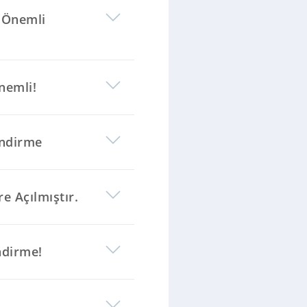
a Önemli
nemli!
endirme
e Açılmıştır.
ndirme!