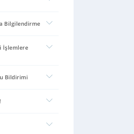
a Bilgilendirme
i İşlemlere
u Bildirimi
!