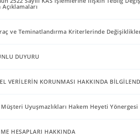
un 2522 Sayılı KAS İşlemlerine İlişkin Tebliğ Değiş
 Açıklamaları
raç ve Teminatlandırma Kriterlerinde Değişiklikle
UNLU DUYURU
SEL VERİLERİN KORUNMASI HAKKINDA BİLGİLEN
 Müşteri Uyuşmazlıkları Hakem Heyeti Yönergesi
EME HESAPLARI HAKKINDA