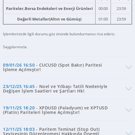
Pariteler,Borsa Endeksleri ve Enerji Ürünleri
00:00
23:59
Değerli Metaller(Altın ve Gümüş)
01:00
23:59
İşlemlerinizde ilgili durumu göz önünde bulundurmanızı rica ederiz.
Saygılarımızla.
09/01/26 16:50
- CUCUSD (Spot Bakır) Paritesi
İşleme Açılmıştır!
23/12/25 16:45
- Noel ve Yılbaşı Tatili Nedeniyle
Değişen İşlem Saatleri ve Şartları Hk!
19/11/25 18:20
- XPDUSD (Paladyum) ve XPTUSD
(Platin) Pariteleri İşleme Açılmıştır!
12/11/25 18:03
- Paritem Teminat (Stop Out)
Seviyesinin Düzenlenmesi Hakkında Önemli