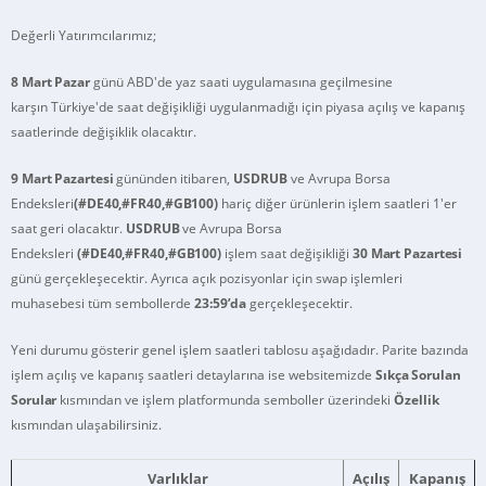
Değerli Yatırımcılarımız;
8 Mart Pazar
günü ABD'de yaz saati uygulamasına geçilmesine
karşın Türkiye'de saat değişikliği uygulanmadığı için piyasa açılış ve kapanış
saatlerinde değişiklik olacaktır.
9 Mart Pazartesi
gününden itibaren,
USDRUB
ve Avrupa Borsa
Endeksleri
(#DE40,#FR40,#GB100)
hariç diğer ürünlerin işlem saatleri 1'er
saat geri olacaktır.
USDRUB
ve Avrupa Borsa
Endeksleri
(#DE40,#FR40,#GB100)
işlem saat değişikliği
30 Mart Pazartesi
günü gerçekleşecektir. Ayrıca açık pozisyonlar için swap işlemleri
muhasebesi tüm sembollerde
23:59’da
gerçekleşecektir.
Yeni durumu gösterir genel işlem saatleri tablosu aşağıdadır. Parite bazında
işlem açılış ve kapanış saatleri detaylarına ise websitemizde
Sıkça Sorulan
Sorular
kısmından ve işlem platformunda semboller üzerindeki
Özellik
kısmından ulaşabilirsiniz.
Varlıklar
Açılış
Kapanış