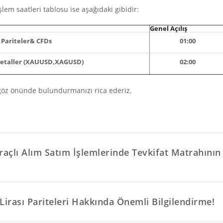
lem saatleri tablosu ise aşağıdaki gibidir:
Genel Açılış
Pariteler& CFDs
01:00
Metaller (XAUUSD,XAGUSD)
02:00
 göz önünde bulundurmanızı rica ederiz.
raçlı Alım Satım İşlemlerinde Tevkifat Matrahının 
Lirası Pariteleri Hakkında Önemli Bilgilendirme!