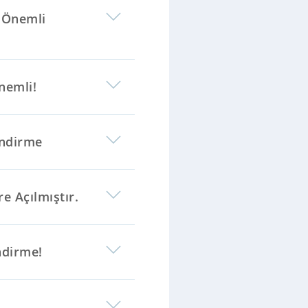
a Önemli
nemli!
endirme
e Açılmıştır.
ndirme!