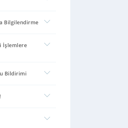
a Bilgilendirme
i İşlemlere
u Bildirimi
!