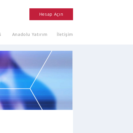
Hesap Açın
S
Anadolu Yatırım
İletişim